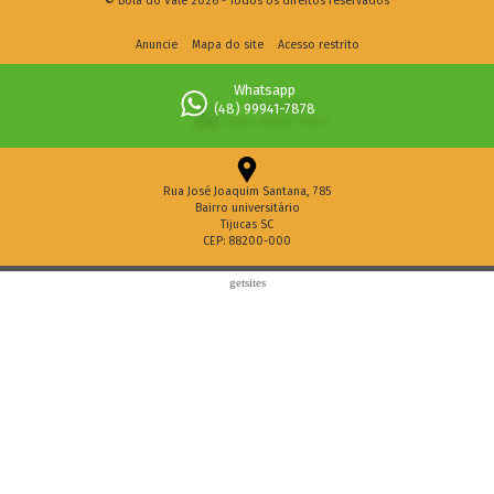
© Bola do Vale 2026 - Todos os direitos reservados
Anuncie
Mapa do site
Acesso restrito
Whatsapp
(48) 99941-7878
Rua José Joaquim Santana, 785
Bairro universitário
Tijucas SC
CEP: 88200-000
getsites