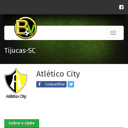
Toggle
navigati
Tijucas-SC
Atlético City
Compartilhar
Sobre o clube