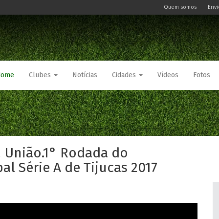
Quem somos
Envi
Home
Clubes
Notícias
Cidades
Vídeos
Fotos
2 União.1° Rodada do
al Série A de Tijucas 2017