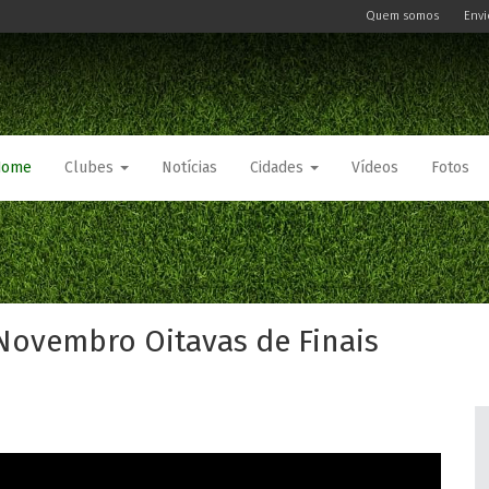
Quem somos
Envi
Home
Clubes
Notícias
Cidades
Vídeos
Fotos
 Novembro Oitavas de Finais