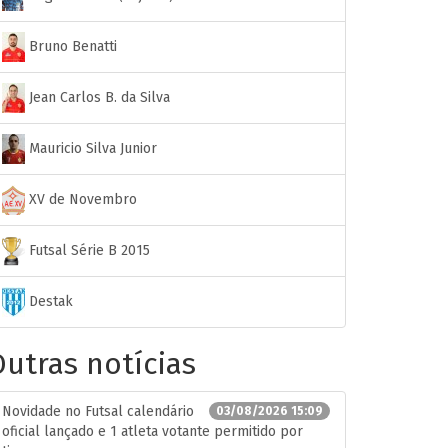
Bruno Benatti
Jean Carlos B. da Silva
Mauricio Silva Junior
XV de Novembro
Futsal Série B 2015
Destak
utras notícias
Novidade no Futsal calendário
03/08/2026 15:09
oficial lançado e 1 atleta votante permitido por