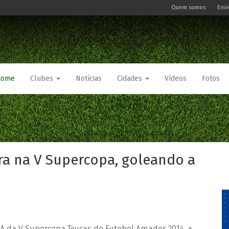
Quem somos
Envi
Home
Clubes
Notícias
Cidades
Vídeos
Fotos
a na V Supercopa, goleando a
A da V Supercopa Tijucas de Futebol Amador 2014, a