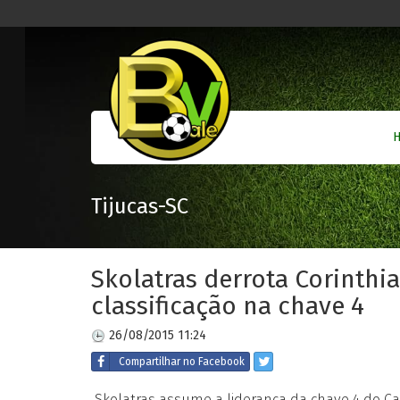
Tijucas-SC
Skolatras derrota Corinthi
classificação na chave 4
26/08/2015 11:24
Compartilhar
no Facebook
Skolatras assume a liderança da chave 4 do Ca