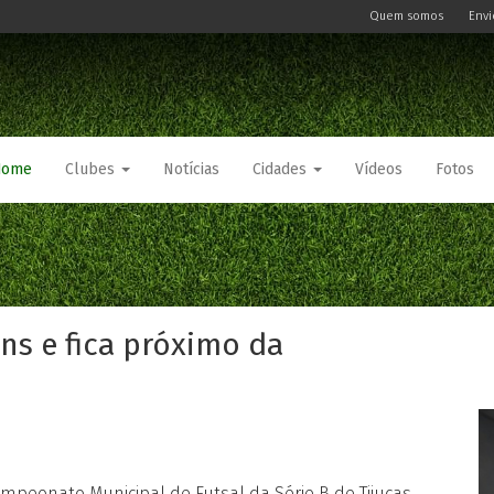
Quem somos
Envi
Home
Clubes
Notícias
Cidades
Vídeos
Fotos
ans e fica próximo da
mpeonato Municipal de Futsal da Série B de Tijucas