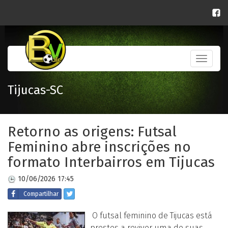
Toggle
navigati
Tijucas-SC
Retorno as origens: Futsal
Feminino abre inscrições no
formato Interbairros em Tijucas
10/06/2026 17:45
Compartilhar
O futsal feminino de Tijucas está
prestes a reviver uma de suas