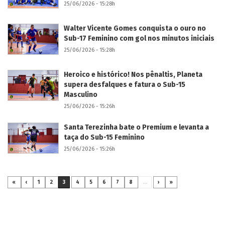
25/06/2026 - 15:28h
Walter Vicente Gomes conquista o ouro no
Sub-17 Feminino com gol nos minutos iniciais
25/06/2026 - 15:28h
Heroico e histórico! Nos pênaltis, Planeta
supera desfalques e fatura o Sub-15
Masculino
25/06/2026 - 15:26h
Santa Terezinha bate o Premium e levanta a
taça do Sub-15 Feminino
25/06/2026 - 15:26h
«
‹
1
2
3
4
5
6
7
8
...
›
»