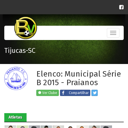
Toggle
navigati
Tijucas-SC
Elenco: Municipal Série
B 2015 - Praianos
Ver Clube
Compartilhar
Atletas