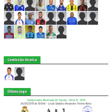
Comissão técnica
Último jogo
Campeonato Municipal de Tijucas - Série B - 2015
24/05/2015 às 15:00h - Local: Estádio Alexandre Ternes Neto
4
x
1