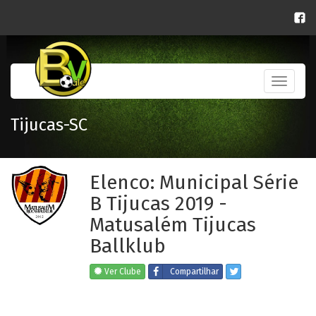
Toggle
navigati
Tijucas-SC
Elenco: Municipal Série
B Tijucas 2019 -
Matusalém Tijucas
Ballklub
Ver Clube
Compartilhar