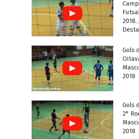
Campe
Futsal
2018. 
Desta
Gols 
Oitav
Mascu
2018
Gols 
2° Ro
Mascu
2018