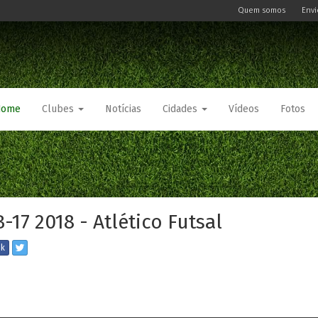
Quem somos
Envi
Home
Clubes
Notícias
Cidades
Vídeos
Fotos
-17 2018 - Atlético Futsal
ok