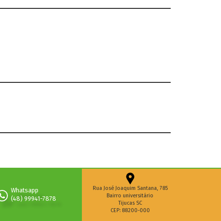
Rua José Joaquim Santana, 785
Whatsapp
Bairro universitário
(48) 99941-7878
Tijucas SC
CEP: 88200-000