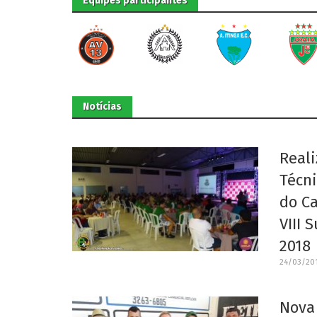
Equipes participantes
Notícias
Reali
Técni
do C
VIII 
2018
24/03/201
Nova 