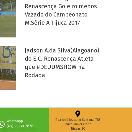
Renascença Goleiro menos
Vazado do Campeonato
M.Série A Tijuca 2017
Jadson A.da Silva(Alagoano)
do E.C. Renascença Atleta
que #DEUUMSHOW na
Rodada
Rua José Joaquim Santana, 785
Whatsapp
Bairro universitário
(48) 99941-7878
Tijucas SC