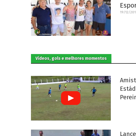
Espor
19/12/201
Vídeos, gols e melhores momentos
Amist
Estád
Perei
Lance