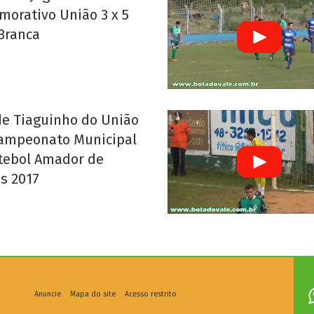
orativo União 3 x 5
Branca
de Tiaguinho do União
Campeonato Municipal
tebol Amador de
as 2017
Anuncie
Mapa do site
Acesso restrito