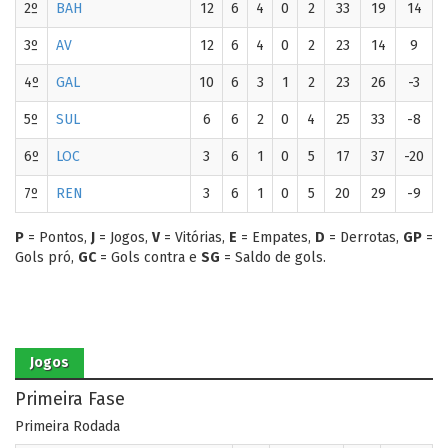
2º
BAH
12
6
4
0
2
33
19
14
3º
AV
12
6
4
0
2
23
14
9
4º
GAL
10
6
3
1
2
23
26
-3
5º
SUL
6
6
2
0
4
25
33
-8
6º
LOC
3
6
1
0
5
17
37
-20
7º
REN
3
6
1
0
5
20
29
-9
P
= Pontos,
J
= Jogos,
V
= Vitórias,
E
= Empates,
D
= Derrotas,
GP
=
Gols pró,
GC
= Gols contra e
SG
= Saldo de gols.
Jogos
Primeira Fase
Primeira Rodada