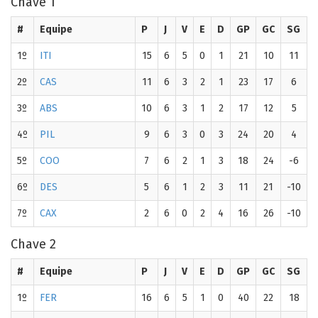
Chave 1
#
Equipe
P
J
V
E
D
GP
GC
SG
1º
ITI
15
6
5
0
1
21
10
11
2º
CAS
11
6
3
2
1
23
17
6
3º
ABS
10
6
3
1
2
17
12
5
4º
PIL
9
6
3
0
3
24
20
4
5º
COO
7
6
2
1
3
18
24
-6
6º
DES
5
6
1
2
3
11
21
-10
7º
CAX
2
6
0
2
4
16
26
-10
Chave 2
#
Equipe
P
J
V
E
D
GP
GC
SG
1º
FER
16
6
5
1
0
40
22
18