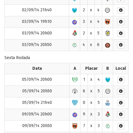
02/09/14 21h40
2
x
4
03/09/14 19h10
3
x
4
03/09/14 20h00
2
x
5
03/09/14 20h50
4
x
6
Sexta Rodada
Data
A
Placar
B
Local
05/09/14 20h00
1
x
4
05/09/14 20h50
6
x
5
05/09/14 21h40
0
x
5
09/09/14 20h00
9
x
3
09/09/14 20h50
7
x
3