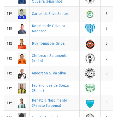
Oliveira (Maninho)
11º
Carlos da Silva Santos
3
Ronaldo de Oliveira
11º
3
Machado
11º
Ruy Tomazoni Gripa
3
Cleferson Saramento
11º
3
(Keko)
11º
Anderson G. da Silva
3
Fabiano José de Souza
11º
3
(Binho)
Renato J. Nascimento
11º
3
(Renato Itapema)