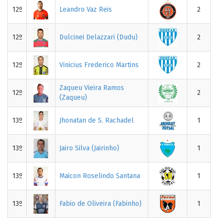
12º
Leandro Vaz Reis
2
12º
Dulcinei Delazzari (Dudu)
2
12º
Vinicius Frederico Martins
2
Zaqueu Vieira Ramos
12º
2
(Zaqueu)
13º
Jhonatan de S. Rachadel
1
13º
Jairo Silva (Jairinho)
1
13º
Maicon Roselindo Santana
1
13º
Fabio de Oliveira (Fabinho)
1