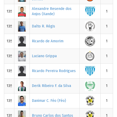
Alexandre Resende dos
13º
1
Anjos (Xande)
13º
Dalto R. Régis
1
13º
Ricardo de Amorim
1
13º
Luciano Grippa
1
13º
Ricardo Pereira Rodrigues
1
13º
Derik Ribeiro F. da Silva
1
13º
Danimar C. Féo (Féo)
1
13º
Bruno Carlos dos Santos
1