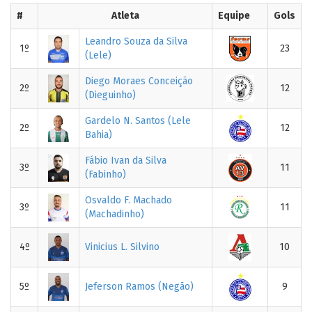
#
Atleta
Equipe
Gols
Leandro Souza da Silva
1º
23
(Lele)
Diego Moraes Conceição
2º
12
(Dieguinho)
Gardelo N. Santos (Lele
2º
12
Bahia)
Fábio Ivan da Silva
3º
11
(Fabinho)
Osvaldo F. Machado
3º
11
(Machadinho)
4º
Vinicius L. Silvino
10
5º
Jeferson Ramos (Negão)
9