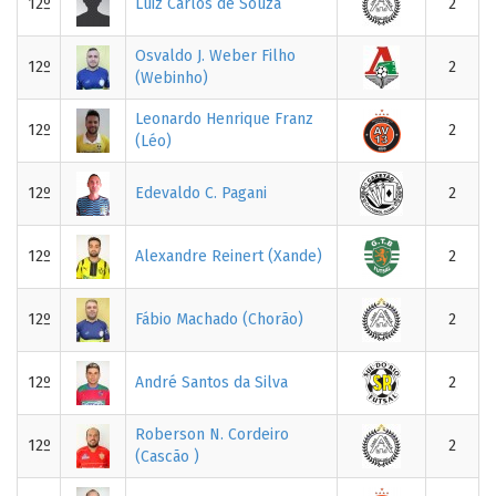
12º
Luiz Carlos de Souza
2
Osvaldo J. Weber Filho
12º
2
(Webinho)
Leonardo Henrique Franz
12º
2
(Léo)
12º
Edevaldo C. Pagani
2
12º
Alexandre Reinert (Xande)
2
12º
Fábio Machado (Chorão)
2
12º
André Santos da Silva
2
Roberson N. Cordeiro
12º
2
(Cascão )