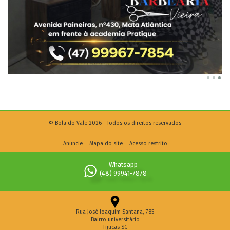
© Bola do Vale 2026 - Todos os direitos reservados
Anuncie
Mapa do site
Acesso restrito
Whatsapp
(48) 99941-7878
Rua José Joaquim Santana, 785
Bairro universitário
Tijucas SC