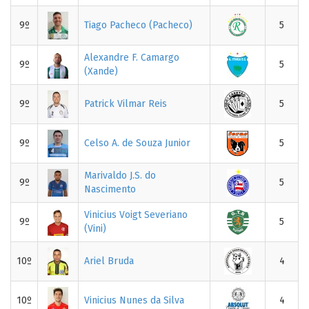
9º
Tiago Pacheco (Pacheco)
5
Alexandre F. Camargo
9º
5
(Xande)
9º
Patrick Vilmar Reis
5
9º
Celso A. de Souza Junior
5
Marivaldo J.S. do
9º
5
Nascimento
Vinicius Voigt Severiano
9º
5
(Vini)
10º
Ariel Bruda
4
10º
Vinicius Nunes da Silva
4