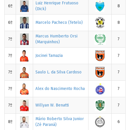
Luiz Henrique Frutuoso
6º
8
(Dick)
6º
Marcelo Pacheco (Tetelo)
8
Marcus Humberto Orsi
7º
7
(Marquinhos)
7º
Jocinei Tamazia
7
7º
Saulo L. da Silva Cardoso
7
7º
Alex do Nascimento Rocha
7
7º
Willyan W. Benatti
7
Mário Roberto Silva Junior
8º
6
(Zé Paraná)