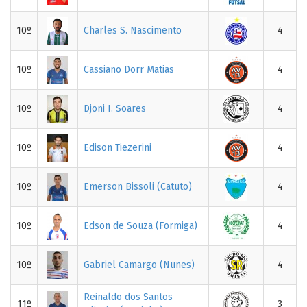
10º
Charles S. Nascimento
4
10º
Cassiano Dorr Matias
4
10º
Djoni I. Soares
4
10º
Edison Tiezerini
4
10º
Emerson Bissoli (Catuto)
4
10º
Edson de Souza (Formiga)
4
10º
Gabriel Camargo (Nunes)
4
Reinaldo dos Santos
11º
3