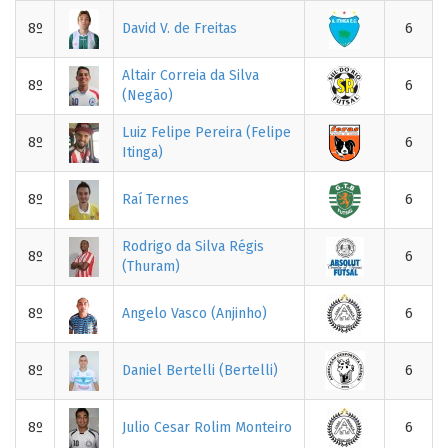
8º
David V. de Freitas
6
Altair Correia da Silva
8º
6
(Negão)
Luiz Felipe Pereira (Felipe
8º
6
Itinga)
8º
Raí Ternes
6
Rodrigo da Silva Régis
8º
6
(Thuram)
8º
Angelo Vasco (Anjinho)
6
8º
Daniel Bertelli (Bertelli)
6
8º
Julio Cesar Rolim Monteiro
6