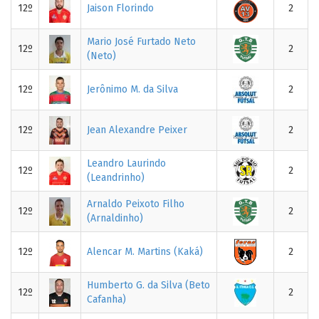
12º
Jaison Florindo
2
Mario José Furtado Neto
12º
2
(Neto)
12º
Jerônimo M. da Silva
2
12º
Jean Alexandre Peixer
2
Leandro Laurindo
12º
2
(Leandrinho)
Arnaldo Peixoto Filho
12º
2
(Arnaldinho)
12º
Alencar M. Martins (Kaká)
2
Humberto G. da Silva (Beto
12º
2
Cafanha)