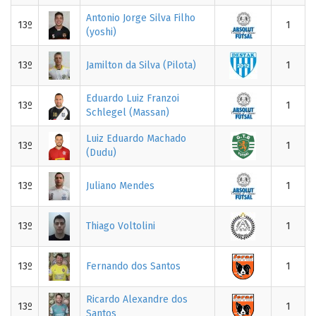
Antonio Jorge Silva Filho
13º
1
(yoshi)
13º
Jamilton da Silva (Pilota)
1
Eduardo Luiz Franzoi
13º
1
Schlegel (Massan)
Luiz Eduardo Machado
13º
1
(Dudu)
13º
Juliano Mendes
1
13º
Thiago Voltolini
1
13º
Fernando dos Santos
1
Ricardo Alexandre dos
13º
1
Santos