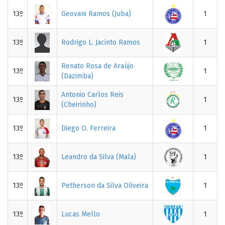
13º
Geovani Ramos (Juba)
1
13º
Rodrigo L. Jacinto Ramos
1
Renato Rosa de Araújo
13º
1
(Dazimba)
Antonio Carlos Reis
13º
1
(Cheirinho)
13º
Diego O. Ferreira
1
13º
Leandro da Silva (Mala)
1
13º
Petherson da Silva Oliveira
1
13º
Lucas Mello
1