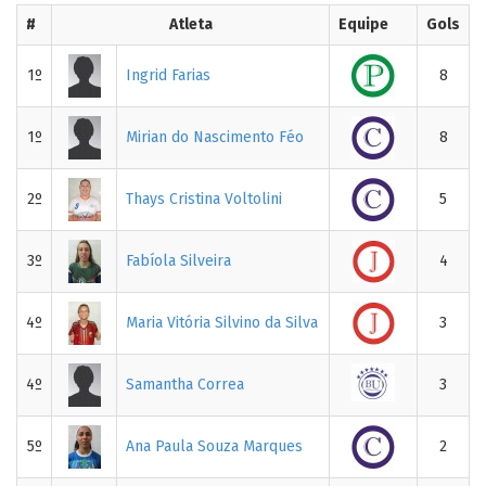
#
Atleta
Equipe
Gols
1º
Ingrid Farias
8
1º
Mirian do Nascimento Féo
8
2º
Thays Cristina Voltolini
5
3º
Fabíola Silveira
4
4º
Maria Vitória Silvino da Silva
3
4º
Samantha Correa
3
5º
Ana Paula Souza Marques
2