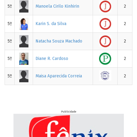
5º
Manoela Cirilo Kinhirin
2
5º
Karin S. da Silva
2
5º
Natacha Souza Machado
2
5º
Diane R. Cardoso
2
5º
Maisa Aparecida Correia
2
Publicidade