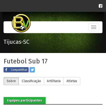
Toggle
navigati
Tijucas-SC
Futebol Sub 17
Compartilhar
Sobre
Classificação
Artilharia
Atletas
Equipes participantes