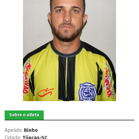
Sobre o atleta
Apelido:
Binho
Cidade:
Tijucas-SC