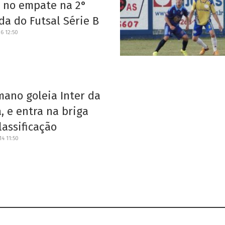
m no empate na 2°
a do Futsal Série B
6 12:50
ano goleia Inter da
, e entra na briga
lassificação
4 11:50