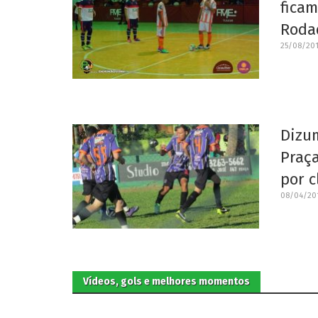
fica
Rodad
25/08/201
Dizum
Praça
por c
08/04/201
Vídeos, gols e melhores momentos