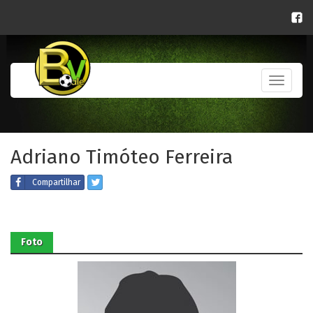
Toggle
navigati
Adriano Timóteo Ferreira
Compartilhar
Foto